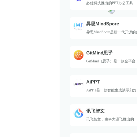
必优科技推出的PPT办公工具
昇思MindSpore
异思MindSpore是新一代开源
架，创新编程范式，AI科学家
使用，便于开放式创新；该计
端、边缘计算、云全场景需求
GitMind思乎
据隐私；可开源，形成广阔应
GitMind（思乎）是一款全平
图脑图架构图制作软件工具，
图，Windows/Mac/L多平台
它提供有海量的架构图，流程
AiPPT
板可供用户直接使用，支持在
思维导图、组织结构图、类图、
AiPPT是一款智能生成演示幻
图、网络拓扑图以及UML图等
具，由专业设计团队打造，提
源。用户可以输入标题或上传文档
一键生成完整的PPT。它支持
讯飞智文
用户调整文本、图片、表格、
丰富的模板和布局样式。
讯飞智文，由科大讯飞推出的一键生
rd产品。