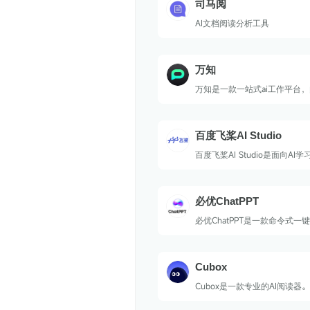
司马阅
AI文档阅读分析工具
万知
万知是一款一站式ai工作平台
的人工智能初创公司零一万物推
话聊天、文档阅读和ppt创作
说，万知能够快速理解大量文
百度飞桨AI Studio
专业的PPT演示文稿。旨在帮
效率，简化工作流程，并在多
百度飞桨AI Studio是面向AI
挥重要作用。
能学习与实训社区。
必优ChatPPT
必优ChatPPT是一款命令式一
件，通过语义对话生成完整的P
个性化生成与编辑诉求。
Cubox
Cubox是一款专业的AI阅读器。