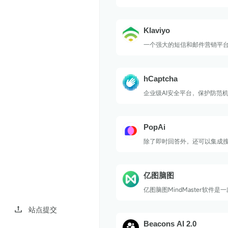
多客户。
Klaviyo
一个强大的短信和邮件营销平
简单的拖放电子邮件生成器。
hCaptcha
企业级AI安全平台，保护防范
用。
PopAi
除了即时回答外，还可以集成
PDF、生成Powerpoint等功能
亿图脑图
亿图脑图MindMaster软件
导图软件，助力高效智能生成
灵感启发、思绪整理、记忆协
站点提交
授课讲演等诸多场景下提升学
Beacons AI 2.0