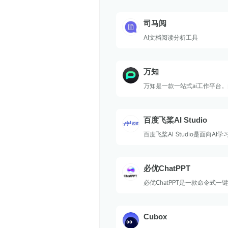
司马阅
AI文档阅读分析工具
万知
万知是一款一站式ai工作平台
的人工智能初创公司零一万物推
话聊天、文档阅读和ppt创作
说，万知能够快速理解大量文
百度飞桨AI Studio
专业的PPT演示文稿。旨在帮
效率，简化工作流程，并在多
百度飞桨AI Studio是面向AI
挥重要作用。
能学习与实训社区。
必优ChatPPT
必优ChatPPT是一款命令式一
件，通过语义对话生成完整的P
个性化生成与编辑诉求。
Cubox