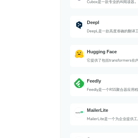
Cubox是一款专业的AI阅读器。
Deepl
DeepL是一款高度准确的翻译
时翻译文本和文档。
Hugging Face
它提供了包括transformers
包，使得研究人员和开发者能
练模型，如BERT、GPT系列
成、分类、问答等多种NLP任
Feedly
Feedly是一个RSS聚合器应
网页浏览器和运行iOS或Andro
备，也是一个基于云端的服务
MailerLite
MailerLite是一个为企业提
和推动收入增长的平台。