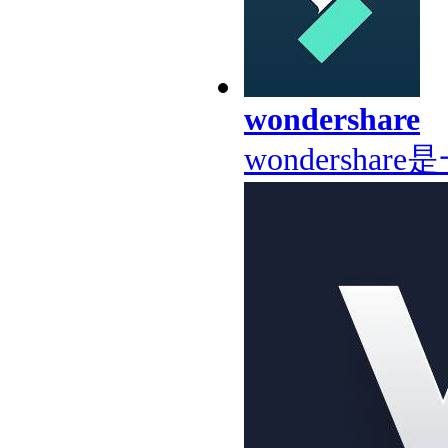
wondershare
wondersh