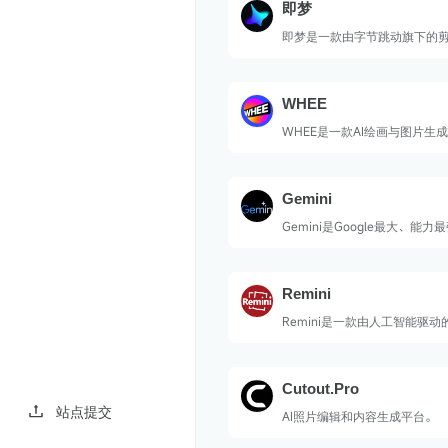
即梦
即梦是一款由字节跳动旗下的
文生图ai创作工具。即梦的主
绘图、扩图、局部重绘和图片
在通过人工智能技术帮助用户
WHEE
的图文和短视频内容。它不仅
家，也适合业余爱好者，能够
WHEE是一款AI绘画与图片生
创作需求。
式AI视觉创作服务。
Gemini
Gemini是Google最大、能
模型，分为Ultra、Pro和Nan
以同时处理和理解文本、代码
视频等信息。
Remini
Remini是一款由人工智能驱
显著提高照片和视频的质量。
Cutout.Pro
站点提交
AI照片编辑和内容生成平台。