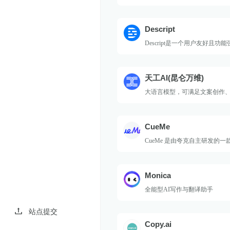
Descript
Descript是一个用户友好且功
件，旨在为您提供一站式的写
录、编辑、合作和分享视频及
案。该软件配备了视频剪辑、
天工AI(昆仑万维)
时屏幕录制、先进的转录技术
布等多种实用功能，以满足您
大语言模型，可满足文案创作
求。
码编程、逻辑推演、数理推算
CueMe
CueMe 是由夸克自主研发的
手
Monica
全能型AI写作与翻译助手
站点提交
Copy.ai